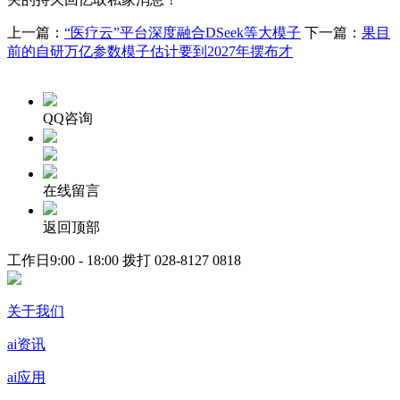
上一篇：
“医疗云”平台深度融合DSeek等大模子
下一篇：
果目
前的自研万亿参数模子估计要到2027年摆布才
QQ咨询
在线留言
返回顶部
工作日9:00 - 18:00 拨打
028-8127 0818
关于我们
ai资讯
ai应用