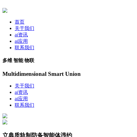
首页
关于我们
ai资讯
ai应用
联系我们
多维 智能 物联
Multidimensional Smart Union
关于我们
ai资讯
ai应用
联系我们
立典质轨制防备智能体违约