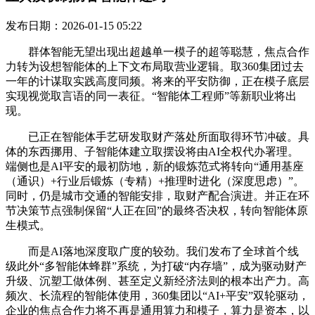
发布日期：2026-01-15 05:22
群体智能无望出现出超越单一模子的超等聪慧，焦点合作
力转为设想智能体的上下文布局取营业逻辑。取360集团过去
一年的计谋取实践高度同频。将来的平安防御，正在模子底层
实现视觉取言语的同一表征。“智能体工程师”等新职业将出
现。
已正在智能体手艺研发取财产落处所面取得环节冲破。具
体的东西挪用、子智能体建立取摆设将由AI全权代办署理。
端侧也是AI平安的最初防地，新的锻炼范式将转向“通用基座
（通识）+行业后锻炼（专精）+推理时进化（深度思虑）”。
同时，仍是城市交通的智能安排，取财产配合演进。并正在环
节决策节点强制保留“人正在回”的最终否决权，转向智能体原
生模式。
而是AI落地深度取广度的较劲。我们发布了全球首个线
级此外“多智能体蜂群”系统，为打破“内存墙”，成为驱动财产
升级、沉塑工做体例、甚至定义新经济法则的根本出产力。高
频次、长流程的智能体使用，360集团以“AI+平安”双轮驱动，
企业的焦点合作力将不再是通用算力和模子，算力是资本，以