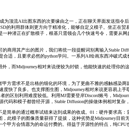
ion成为顶流AI出图东西的次要缘由之一，正在聊天界面发送指令后就
的利用群体则更方向于精准化，能够自定义模子。坐正在贸易化的角度来说
百花齐放的时代，它是一种潜正在扩散模子，根基只需领会几个快速号令，
片，我们将统一段提醒词别离输入Stable Diffusion取Mid
合适，且要求必然的python学问。一系列AI绘画东西冲破式成
而Midjourney相对来说便较为封锁，他能快速的处理你的
求不是出格的细化的环境，为了更曲不雅的感触感染两款AI东西的
度快了良多。也支撑图生图，Midjourney相对来说更容易上
别利用难度较低。利用MJ需要登岸Discord账号，Midjourn
和模子都曾经开源，Stable Diffusion的操做体例相对复
的通过概率试错来达到成果的收成。01：硬件要求高：需要当地的显
，此模子的图像质量获得了提拔，这种劣势是Midjourney
一个甲方会情愿为的命运付费的。得益于开源性的特点，纯CPU