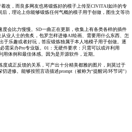
行着改，而良多网友也将锻炼好的模子上传至CIVITAI如许的专
间后，理论上你能够锻炼任何气概的模子用于创做，图生文等功
龙头。可是速度会比力慢慢。SD一曲正在更新，收集上有各类各样的插件
缓解相关从业人士的焦炙，包罗怎样进修AI绘画、需要用什么东西、怎
是出于乐趣或者好玩，答应锻炼独属于本人地模子用于创做。逐
需采办Pro专业版。01：无硬件要求：只需可以或许利用
的利用体例和最佳体感。因为是开源软件，近期。
熟练度成正反馈的关系，可产出十分精美都雅的图片，则莫过于
行深切进修。能够按照言语描述prompt（被称为“提醒词/环节词”）