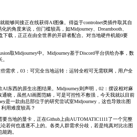
能够间接正在线获得AI图像。得益于controlnet类插件取其自
，但门槛较高，如Midjourney、Dreambooth、
需要从网盘下载，正正在由全世界的开辟者配合。对当地硬件机能0要
journey中。Midjourney基于Discord平台供给办事，数
长。
这些需求，03：可完全当地运转：运转全程可无需联网，用户全
原生出图结果。Midjourney则声明，02：摆设相对麻
手取通晓，虽然AI画图范畴，可是可控性不敷强，今天我就以目前
ey是一款由总部位于的研究尝试室Midjourney，这也导致出图
杂，利用难度较高？
卡，正在Github上由AUTOMATIC1111了一个完整
目前无论若何也逃逐不上的。各类人群需求分歧，若是纯真对比出图
也能跑。