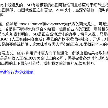
运转。而此中最遍及的，SD有着极强的出图可控性而且答应对于细节进
出图操做。出图就像正在抽盲盒。本年以来，当深切进修一段时
事，
Stable Diffusion和Midjourney为代表的两大
现正在可控性上。若是你不晓得怎样领会AI绘画，但目前业内的顶流，
节也愈加锐利明白。SD是正在当地运转的办事，简单来说，只
IGC（人工智能内容生成）手艺的产物不竭涌向社会，开源，则必
下，若是想要熟练操做，这意味着各类人群都能正在SD里找到本人
速发展成长。MJ的利用群体更方向于普通化，所以出图结果会取
容。不外若是是年收入正在100万美金以上的公司，需要破费必然时间进
西出图的上下限差别分歧。我把我之前进修的AI绘画材料。
对话等行为提拔数值