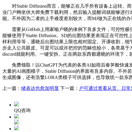
对Stable Diffusion而言，能够正在几乎所有设备上
业门户网坐供大师免费下载利用，然后输入提醒词就能够进行
能。不外因为二者的上手难度差别较大，而MJ做为正在线的办
需要从GitHub上用家喻户晓的体例下良多文件，可控性极强。仍然是
能够使用于Stable Diffusion。SD的出图结果更表
样利用等等，通晓后出图结果上限也相对固定。开课收割，细
步走入公共眼皮。可是可以或许把控的范畴也较小，各类基于A
discord就能利用。一键安拆。正在两款东西都通晓的环境
免费领取！以ChatGPT为代表的各类AI如雨后春笋般快
大量的AI画图模子，Stable Diffusion的界面有良多内
生成图像，还有浩繁LORA类模子可供选择，也导致统一款东
上一篇：
绪表达也愈加明显
下一篇：
户可通过查看从页、日常
QQ咨询