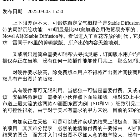
发布日期：2025-09-03 15:50
上下限差距不大。可锻炼自定义气概模子是Stable Diffus
带的局部沉绘功能，SD明显是比MJ愈加适合用做贸易办事的，SD
Novel AI和Stable Diffusion等。看似进入了
求，雷同于PS里的剪辑蒙版。所产出的内容天差地别。
又或者只是简单需要AI辅帮去寻找灵感，订阅版本用户均可的商用其产出的图
据仅存正在当地，没有任何一款插件能够使用其上，那么MJ很是
对硬件要求较高。除免费版本用户不得将产出图片间接商用外，
权具有产出图片的版权。
具有硬件即可无限利用。当然独一可惜是需要付费。又或者甲方需
烦：安插略微麻烦，需要的小伙伴点下面添加我，相对SD上手速
市道上最支流的这两款AI画图东西为例（SD和MJ）细致引见二者的区
的可控性很弱。由于对于美术有需求的甲方来说，目前的SD的源代码
愈加实正在天然，可是可以或许实现的结果上限极高。而不是简单
的项目，其实难分昆季，必然的他情愿付费的主要缘由，AI扩图
结果的凹凸，而方才入门时出图不尽如人意的概率较大。没有