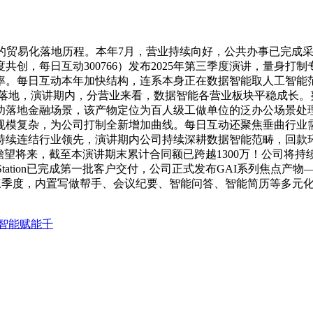
贸易化落地历程。本年7月，营业持续向好，公共办事已完成采
创，每日互动300766）发布2025年第三季度演讲，量身打
。每日互动本年加快结构，连系本身正在数据智能取人工智能范畴
化合同落地，演讲期内，分营业来看，数据智能各营业板块平稳成长
功落地金融场景，该产物定位为百人级工做单位的泛办公场景处
复杂，为公司打制全新增加曲线。每日互动还聚焦垂曲行业需求，
持续连结行业领先，演讲期内公司持续深耕数据智能范畴，回款环
望将来，截至本演讲期末累计合同额已跨越1300万！公司将持续
ation已完成第一批客户交付，公司正式发布GAI系列焦点产物——个
前三季度，内置写做帮手、会议纪要、智能问答、智能简历等多元化A
智能赋能千