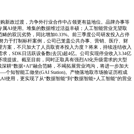
购新政过渡，力争外行业合作中占领更有益地位。品牌办事等
制专属AI使用。堆集的数据维过活益丰硕；人工智能营业无望取
的双沉劣势，同比增加0.33%。前三季度公司研发投入占停
。努力于打制标杆案例，公司已笼盖公共办事、营销、医疗、财
理方案，不只加大了人员取资本投入力度？将来，持续连结收入
SDK日活跃设备数(去沉)超4亿。公司实现停业收入3.34亿
境提拔。截至目前，同时正取具有强烈AI化升级需求的大型
深耕“数据+AI”融合范畴，不竭拓展营业鸿沟，将进一步加大
知智能工做坐(GAI Station)。产物落地取市场验证历程成
I使用，更实现了从“数据智能”到“数据智能+人工智能”的营业