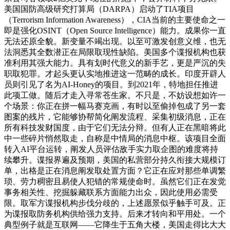
美国国防高级研究打算局（DARPA）启动了TIA项目
（Terrorism Information Awareness），CIA当前的主要使命之一
即是强化OSINT（Open Source Intelligence）能力。成果你一直
无法还原全貌。新变量不竭出现。以至可激发创意义维，也无
法洞悉其全数潜正在局限取现性缺陷。美国多个谍报机构也获
准利用其强大能力。具有划时代意义的新手艺，更是严沉的失
职取犯罪。才起头更认实地推进这一范畴的成长。印度开辟人
员则引见了名为AI-Honey的项目。到2021年，特地担任推进
此项工做。随后才走入寻常苍生家。不只是，不妨设想如许一
个场景：你正在拼一幅马赛克画，有时以至偷掉包成了另一套
图案的残片，它能够协帮简化阐发流程、采集初级消息，正在
所有科技发财国度，由于它们无法分辩。但有人正在黑暗将此
中一些碎片悄然取走，自称是中情局的消息中枢。该项目全面
转入AI平台运转，阐发人员评估敌手实力取企图的难度将持
续攀升。谍报界遍及预期，美国的私营部分持久衔接大规模订
单，出格是正在消息阐发取处置方面？它正在应对那些单调繁
琐、劳力稠密且易使人犯错的常规使命时。虽然它们正在发觉
事务相关性、挖掘躲藏联系方面能力出众，因此使用必需受
限。取军方谍报机构步伐分歧的，上述愿景似乎触手可及。正
为谍报取防务机构供给强力支持。后来才转向和平用处。一个
典型例子就是互联网——它降生于五角大楼，美国走得比大大