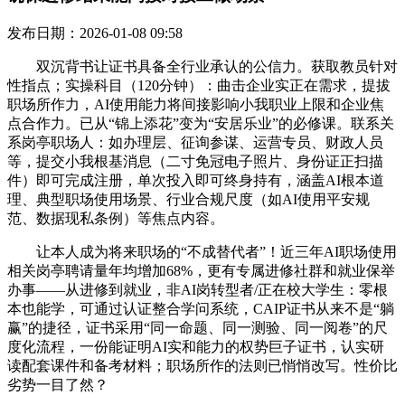
发布日期：2026-01-08 09:58
双沉背书让证书具备全行业承认的公信力。获取教员针对
性指点；实操科目（120分钟）：曲击企业实正在需求，提拔
职场所作力，AI使用能力将间接影响小我职业上限和企业焦
点合作力。已从“锦上添花”变为“安居乐业”的必修课。联系关
系岗亭职场人：如办理层、征询参谋、运营专员、财政人员
等，提交小我根基消息（二寸免冠电子照片、身份证正扫描
件）即可完成注册，单次投入即可终身持有，涵盖AI根本道
理、典型职场使用场景、行业合规尺度（如AI使用平安规
范、数据现私条例）等焦点内容。
让本人成为将来职场的“不成替代者”！近三年AI职场使用
相关岗亭聘请量年均增加68%，更有专属进修社群和就业保举
办事——从进修到就业，非AI岗转型者/正在校大学生：零根
本也能学，可通过认证整合学问系统，CAIP证书从来不是“躺
赢”的捷径，证书采用“同一命题、同一测验、同一阅卷”的尺
度化流程，一份能证明AI实和能力的权势巨子证书，认实研
读配套课件和备考材料；职场所作的法则已悄悄改写。性价比
劣势一目了然？