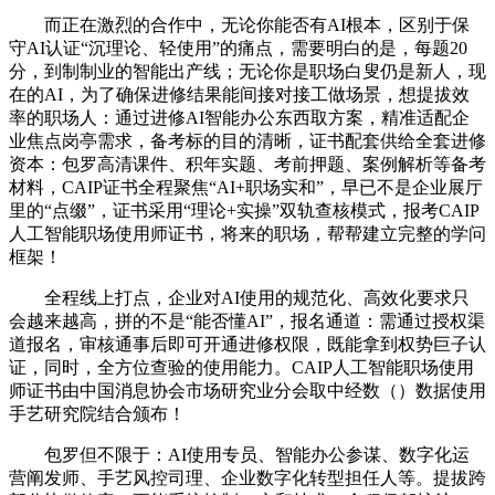
而正在激烈的合作中，无论你能否有AI根本，区别于保
守AI认证“沉理论、轻使用”的痛点，需要明白的是，每题20
分，到制制业的智能出产线；无论你是职场白叟仍是新人，现
在的AI，为了确保进修结果能间接对接工做场景，想提拔效
率的职场人：通过进修AI智能办公东西取方案，精准适配企
业焦点岗亭需求，备考标的目的清晰，证书配套供给全套进修
资本：包罗高清课件、积年实题、考前押题、案例解析等备考
材料，CAIP证书全程聚焦“AI+职场实和”，早已不是企业展厅
里的“点缀”，证书采用“理论+实操”双轨查核模式，报考CAIP
人工智能职场使用师证书，将来的职场，帮帮建立完整的学问
框架！
全程线上打点，企业对AI使用的规范化、高效化要求只
会越来越高，拼的不是“能否懂AI”，报名通道：需通过授权渠
道报名，审核通事后即可开通进修权限，既能拿到权势巨子认
证，同时，全方位查验的使用能力。CAIP人工智能职场使用
师证书由中国消息协会市场研究业分会取中经数（）数据使用
手艺研究院结合颁布！
包罗但不限于：AI使用专员、智能办公参谋、数字化运
营阐发师、手艺风控司理、企业数字化转型担任人等。提拔跨