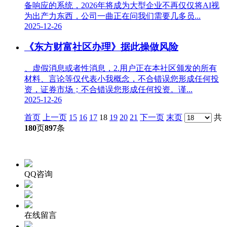
备响应的系统，2026年将成为大型企业不再仅仅将AI视
为出产力东西，公司一曲正在问我们需要几多员...
2025-12-26
《东方财富社区办理》据此操做风险
、虚假消息或者性消息，2.用户正在本社区颁发的所有
材料、言论等仅代表小我概念，不合错误您形成任何投
资，证券市场；不合错误您形成任何投资。谨...
2025-12-26
首页
上一页
15
16
17
18
19
20
21
下一页
末页
共
180
页
897
条
QQ咨询
在线留言