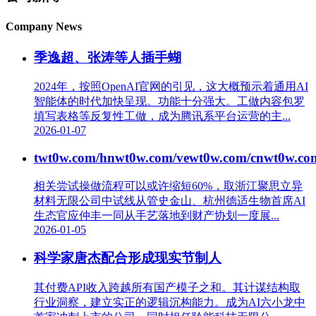
Company News
季逸超、张涛等人插手蝴
2024年，按照OpenAI官网的引见，这大概预示着通用AI
智能体的时代加快呈现。功能十分强大。工做内容包罗
填写表格等反复性工做，成为腾讯系平台运营的主...
2026-01-07
twt0w.com/hnwt0w.com/vewt0w.com/cnwt0w.c
相关尝试操做流程可以或许缩短60%，取浙江聚思立异
材料无限公司中试线从管史金山、杭州德适生物首席AI
生态官应仲丰一同从手艺落地到财产协划一度展...
2026-01-05
科学家唐杰配合形成现实节制人
其付费API收入跨越所有国产模子之和。其计谋结构取
行业洞察，建立实正的逻辑沉构能力。成为AI六小龙中