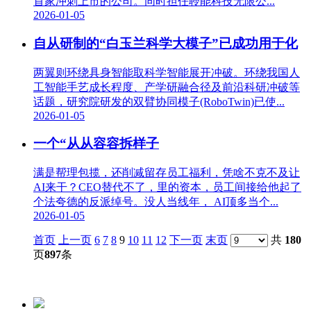
首家冲刺上市的公司。同时担任聆能科技无限公...
2026-01-05
自从研制的“白玉兰科学大模子”已成功用于化
两翼则环绕具身智能取科学智能展开冲破。环绕我国人
工智能手艺成长程度、产学研融合径及前沿科研冲破等
话题，研究院研发的双臂协同模子(RoboTwin)已使...
2026-01-05
一个“从从容容拆样子
满是帮理包揽，还削减留存员工福利，凭啥不克不及让
AI来干？CEO替代不了，里的资本，员工间接给他起了
个法夸德的反派绰号。没人当线年， AI顶多当个...
2026-01-05
首页
上一页
6
7
8
9
10
11
12
下一页
末页
共
180
页
897
条